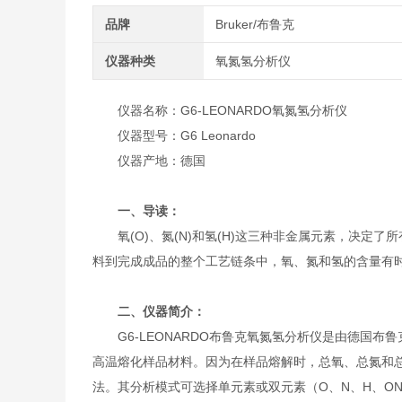
品牌
Bruker/布鲁克
仪器种类
氧氮氢分析仪
仪器名称：G6-LEONARDO氧氮氢分析仪
仪器型号：G6 Leonardo
仪器产地：德国
一、导读：
氧(O)、氮(N)和氢(H)这三种非金属元素，决定
料到完成成品的整个工艺链条中，氧、氮和氢的含量有
二、仪器简介：
G6-LEONARDO
布鲁克氧氮氢分析仪是由德国布鲁
高温熔化样品材料。因为在样品熔解时，总氧、总氮和总
法。其分析模式可选择单元素或双元素（O、N、H、O