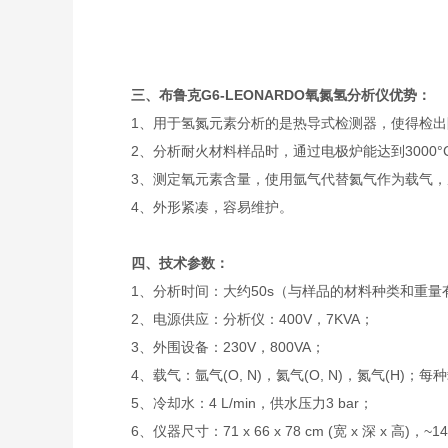
三、布鲁克G6-LEONARDO氧氮氢分析仪优势：
1、用于氢氮元素分析的是热导式检测器，使得检出限
2、分析耐火材料样品时，通过电极炉能达到3000°
3、测定氧元素含量，使用氩气代替氦气作为载气，
4、外形紧凑，容易维护。
四、技术参数：
1、分析时间：大约50s（与样品的材料种类和重量
2、电源供应：分析仪：400V，7KVA；
3、外围设备：230V，800VA；
4、载气：氩气(O, N)，氦气(O, N)，氮气(H)；每种
5、冷却水：4 L/min，供水压力3 bar；
6、仪器尺寸：71 x 66 x 78 cm (宽 x 深 x 高)，~14