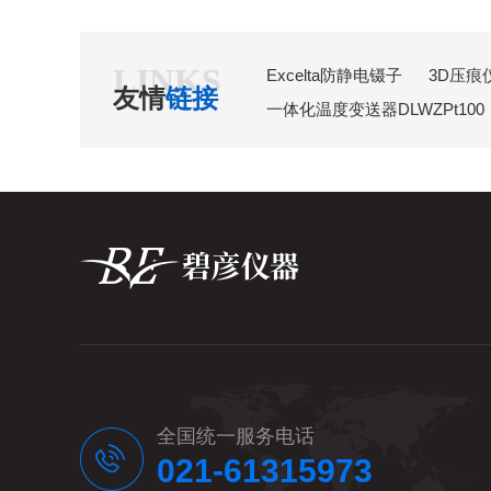
融，借助非接触式...
LE
LINKS
Excelta防静电镊子
3D压痕
友情
链接
一体化温度变送器DLWZPt100
全国统一服务电话
021-61315973