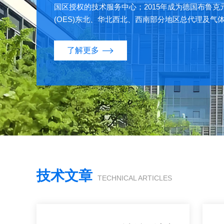
国区授权的技术服务中心；2015年成为德国布鲁克
(OES)东北、华北西北、西南部分地区总代理及气体
全国总代理，碧彦仪器自成立以来，凭借与许多优
系，以及不断优化的公司经营管理，良好的技术服
了解更多
器供应商之列。 碧彦仪器提供的主要产品为德
及布鲁克气体元素分析仪(碳硫仪、氧氮氢分析仪、
及钢铁、铸造、有色金属、磁性材料等多个高科技
CE、ASTM、JIS、GB、ISO、EN、DIN等国
仅提供满足客户需求的高品质产品，更培养了专业
队，以客户实际需求出发，提供优质持续的服务，
认可。 碧彦仪器以专业的产品及技术服务为客
诚挚期盼与全球新老客户合作共赢。
技术文章
TECHNICAL ARTICLES