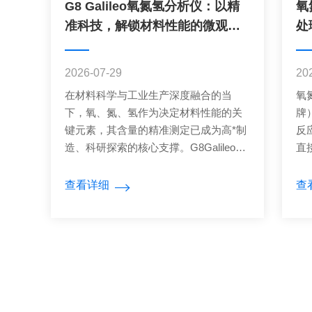
G8 Galileo氧氮氢分析仪：以精
氧
准科技，解锁材料性能的微观密
处
码
2026-07-29
20
在材料科学与工业生产深度融合的当
氧
下，氧、氮、氢作为决定材料性能的关
牌
键元素，其含量的精准测定已成为高*制
反
造、科研探索的核心支撑。G8Galileo氧
直
氮氢分析仪凭借前沿技术与卓*性能，打
规
破传统检测的局限，以精准、高效、多
坩
查看详细
查
元的检测能力，为材料性能优化与产业
虑
升级筑牢技术根基，成为解锁材料微观
质
密码的核心利器。1.技术突破，筑牢精
墨
准检测根基G8Galileo氧氮氢分析仪的核
的
心优势，源于对检测技术的深度革新。
石
仪器采用惰性气体熔融法，让样品在石
电
墨坩埚中经精准控温的脉冲炉加热熔
电