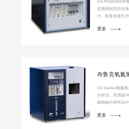
G4-PHOENI
是德国制造的设
计。配备快速红
30mm的大体积
更多
布鲁克氧氮
G8 Galileo
分析仪，采用脉
能精确分析样品
敏度检测器和自动
更多