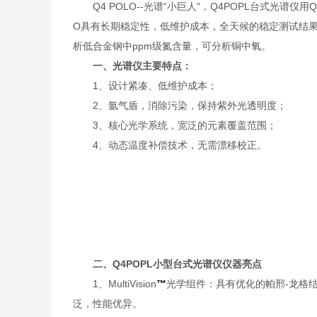
Q4 POLO--光谱“小巨人"，Q4POPL台式光谱仪
O具有长期稳定性，低维护成本，全天候的稳定测试结
析低合金钢中ppm级氮含量，可分析铜中氧。
一、
光谱仪
主要特点：
1、设计紧凑、低维护成本；
2、氩气盾，消除污染，保持紫外光透明度；
3、核心光学系统，宽泛的元素覆盖范围；
4、动态温度补偿技术，无需漂移校正。
二、
Q4POPL
小型台式光谱仪
仪器亮点
1、MultiVision
™
光学组件：具有优化的帕邢-龙格
泛，性能优异。